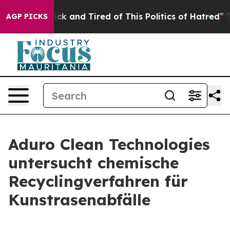
Are Sick and Tired of This Politics of Hatred”
The Stor
AGP PICKS
Aduro Clean Technologies
untersucht chemische
Recyclingverfahren für
Kunstrasenabfälle