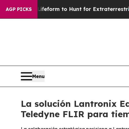
n Lifeform to Hunt for Extraterrestrials
About Thr
AGP PICKS
Menu
La solución Lantronix E
Teledyne FLIR para tiem