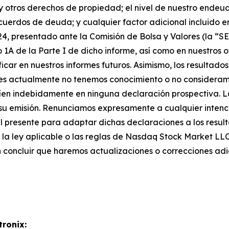
 y otros derechos de propiedad; el nivel de nuestro ende
cuerdos de deuda; y cualquier factor adicional incluido e
024, presentado ante la Comisión de Bolsa y Valores (la “SE
o 1A de la Parte I de dicho informe, así como en nuestros 
icar en nuestros informes futuros. Asimismo, los resultad
les actualmente no tenemos conocimiento o no consideramo
nfíen indebidamente en ninguna declaración prospectiva. 
su emisión. Renunciamos expresamente a cualquier intenci
 presente para adaptar dichas declaraciones a los result
a la ley aplicable o las reglas de Nasdaq Stock Market LL
n concluir que haremos actualizaciones o correcciones adi
tronix: