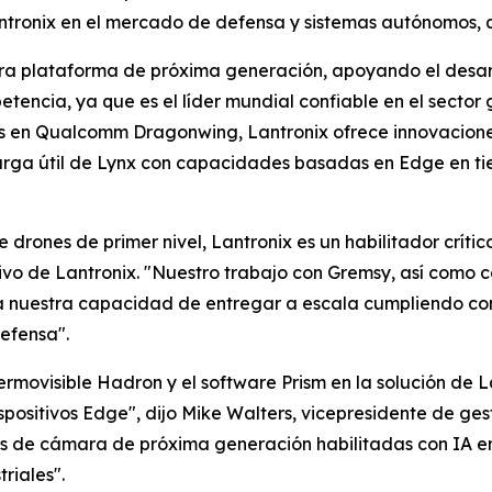
antronix en el mercado de defensa y sistemas autónomos,
tra plataforma de próxima generación, apoyando el desarr
tencia, ya que es el líder mundial confiable en el sector 
 en Qualcomm Dragonwing, Lantronix ofrece innovaciones 
arga útil de Lynx con capacidades basadas en Edge en tie
 drones de primer nivel, Lantronix es un habilitador crít
tivo de Lantronix. "Nuestro trabajo con Gremsy, así como 
a nuestra capacidad de entregar a escala cumpliendo con 
efensa".
rmovisible Hadron y el software Prism en la solución de
positivos Edge", dijo Mike Walters, vicepresidente de ge
nes de cámara de próxima generación habilitadas con IA e
riales".