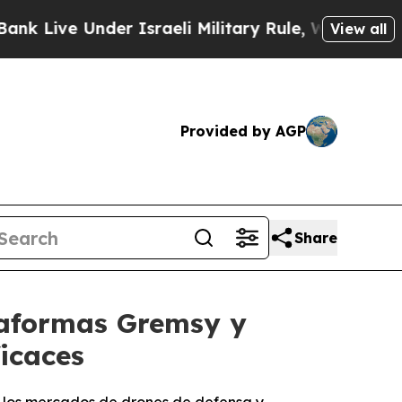
er Israeli Military Rule, Which Offers Them few,
View all
Provided by AGP
Share
ataformas Gremsy y
icaces