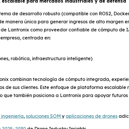
A escalable para mercados industriales y de defensa
stema de desarrollo robusto (compatible con ROS2, Docker
 de manera única para generar ingresos de alto margen en
ol de Lantronix como proveedor confiable de cómputo de 
a empresa, centrada en:
es, robótica, infraestructura inteligente)
tronix combinan tecnología de cómputo integrada, experien
os de sus clientes. Este enfoque de plataforma escalable 
o que también posiciona a Lantronix para apoyar futuros
 ingeniería
,
soluciones SOM
y
aplicaciones de drones
adici
s 2025–2030
de Drone Industry Insights.