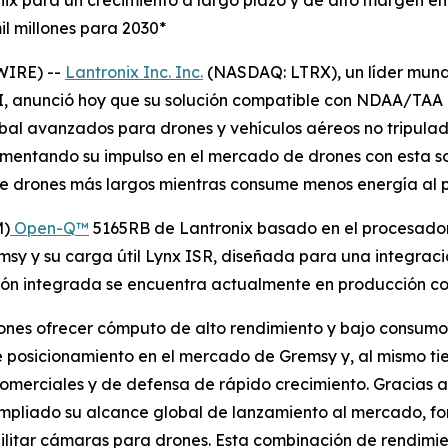
nix para un crecimiento a largo plazo y de alto margen e
l millones para 2030*
WIRE) --
Lantronix Inc. Inc.
(NASDAQ: LTRX), un líder mund
, anunció hoy que su solución compatible con NDAA/TAA 
bal avanzados para drones y vehículos aéreos no tripulad
umentando su impulso en el mercado de drones con esta s
de drones más largos mientras consume menos energía al p
M)
Open-Q™
5165RB de Lantronix basado en el procesado
sy y su carga útil Lynx ISR, diseñada para una integraci
n integrada se encuentra actualmente en producción con 
ones ofrecer cómputo de alto rendimiento y bajo consumo, 
de posicionamiento en el mercado de Gremsy y, al mismo t
comerciales y de defensa de rápido crecimiento. Gracias a
ampliado su alcance global de lanzamiento al mercado, fo
litar cámaras para drones. Esta combinación de rendimient