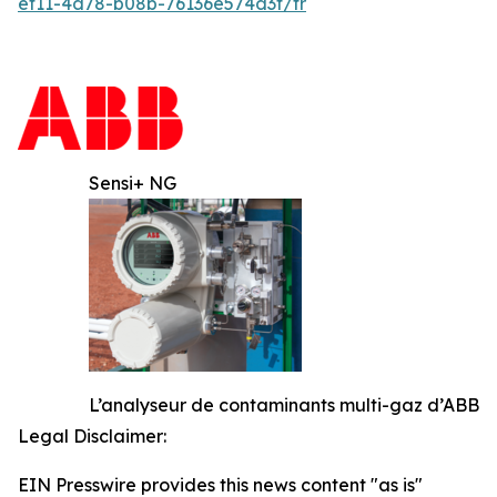
ef11-4d78-b08b-76136e574d3f/fr
Sensi+ NG
L’analyseur de contaminants multi-gaz d’ABB
Legal Disclaimer:
EIN Presswire provides this news content "as is"